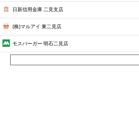
ファーストフード
日新信用金庫 二見支店
カフェ
(株)マルアイ 東二見店
ショッピング
モスバーガー 明石二見店
銀行
公共
病院
ホテル