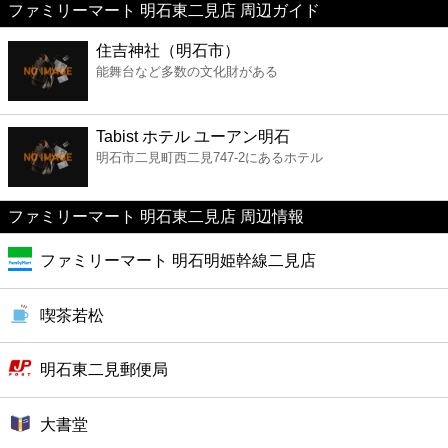
ファミリーマート 明石東二見店 周辺ガイド
美容
住吉神社（明石市）
能舞台など多数の文化財がある
コンビニ
薬局
Tabist ホテル ユーアン明石
明石市二見町西二見747-2にあるホテル
スーパー
ファミリーマート 明石東二見店 周辺情報
エンタメ
ファミリーマート 明石明姫幹線二見店
レジャー
喫茶若松
書店
明石東二見郵便局
ファミレス
大書堂