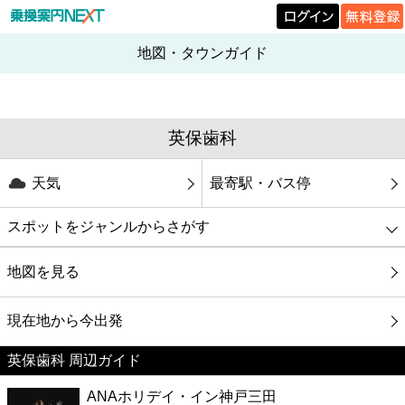
地図・タウンガイド
英保歯科
天気
最寄駅・バス停
スポットをジャンルからさがす
グルメ
地図を見る
映画
現在地から今出発
英保歯科 周辺ガイド
美容
ANAホリデイ・イン神戸三田