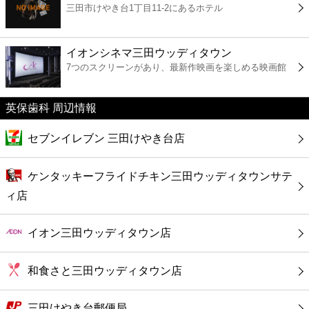
三田市けやき台1丁目11-2にあるホテル
コンビニ
薬局
イオンシネマ三田ウッディタウン
7つのスクリーンがあり、最新作映画を楽しめる映画館
スーパー
英保歯科 周辺情報
エンタメ
セブンイレブン 三田けやき台店
レジャー
ケンタッキーフライドチキン三田ウッディタウンサテ
ィ店
書店
イオン三田ウッディタウン店
ファミレス
和食さと三田ウッディタウン店
ファーストフード
三田けやき台郵便局