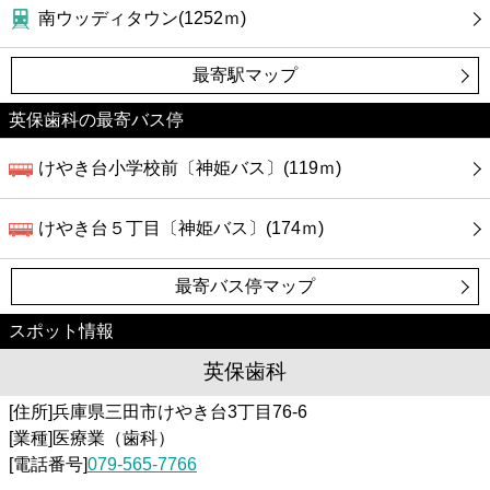
南ウッディタウン(1252ｍ)
最寄駅マップ
英保歯科の最寄バス停
けやき台小学校前〔神姫バス〕(119ｍ)
けやき台５丁目〔神姫バス〕(174ｍ)
最寄バス停マップ
スポット情報
英保歯科
[住所]兵庫県三田市けやき台3丁目76-6
[業種]医療業（歯科）
[電話番号]
079-565-7766