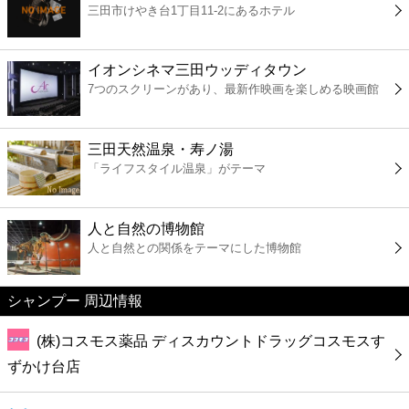
三田市けやき台1丁目11-2にあるホテル
コンビニ
薬局
イオンシネマ三田ウッディタウン
7つのスクリーンがあり、最新作映画を楽しめる映画館
スーパー
三田天然温泉・寿ノ湯
エンタメ
「ライフスタイル温泉」がテーマ
レジャー
人と自然の博物館
人と自然との関係をテーマにした博物館
書店
シャンプー 周辺情報
ファミレス
(株)コスモス薬品 ディスカウントドラッグコスモスす
ファーストフード
ずかけ台店