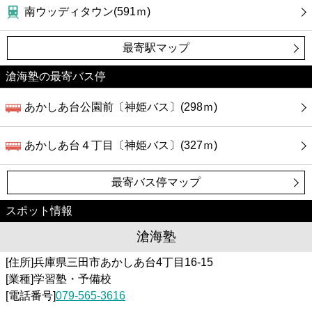
南ウッディタウン(591ｍ)
最寄駅マップ
滄海塾の最寄バス停
あかしあ台公園前〔神姫バス〕(298ｍ)
あかしあ台４丁目〔神姫バス〕(327ｍ)
最寄バス停マップ
スポット情報
滄海塾
[住所]兵庫県三田市あかしあ台4丁目16-15
[業種]学習塾・予備校
[電話番号]
079-565-3616