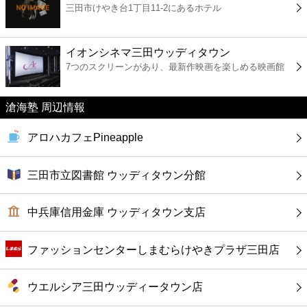
三田市けやき台1丁目11-2にあるホテル
コンビニ
薬局
イオンシネマ三田ウッディタウン
7つのスクリーンがあり、最新作映画を楽しめる映画館
スーパー
滄海塾 周辺情報
エンタメ
アロハカフェPineapple
レジャー
三田市立図書館 ウッディタウン分館
書店
中兵庫信用金庫 ウッディタウン支店
ファミレス
ファッションセンターしまむらけやきプラザ三田店
ファーストフード
ウエルシア三田ウッディータウン店