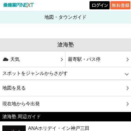
地図・タウンガイド
滄海塾
天気
最寄駅・バス停
スポットをジャンルからさがす
グルメ
地図を見る
映画
現在地から今出発
滄海塾 周辺ガイド
美容
ANAホリデイ・イン神戸三田