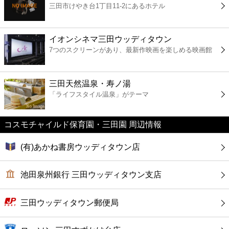
三田市けやき台1丁目11-2にあるホテル
コンビニ
薬局
イオンシネマ三田ウッディタウン
7つのスクリーンがあり、最新作映画を楽しめる映画館
スーパー
三田天然温泉・寿ノ湯
エンタメ
「ライフスタイル温泉」がテーマ
レジャー
コスモチャイルド保育園・三田園 周辺情報
(有)あかね書房ウッディタウン店
書店
池田泉州銀行 三田ウッディタウン支店
ファミレス
三田ウッディタウン郵便局
ファーストフード