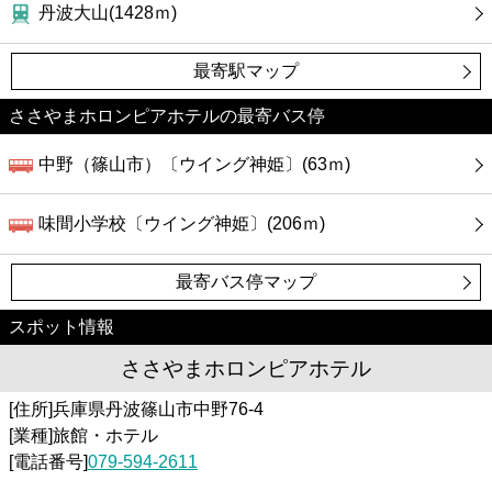
カフェ
丹波大山(1428ｍ)
ショッピング
最寄駅マップ
ささやまホロンピアホテルの最寄バス停
銀行
中野（篠山市）〔ウイング神姫〕(63ｍ)
公共
味間小学校〔ウイング神姫〕(206ｍ)
病院
最寄バス停マップ
ホテル
スポット情報
ささやまホロンピアホテル
[住所]兵庫県丹波篠山市中野76-4
[業種]旅館・ホテル
[電話番号]
079-594-2611