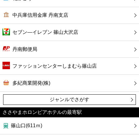
コンビニ
中兵庫信用金庫 丹南支店
薬局
セブン―イレブン 篠山大沢店
スーパー
丹南郵便局
エンタメ
ファッションセンターしまむら篠山店
レジャー
多紀商業開発(株)
書店
ジャンルでさがす
ファミレス
ささやまホロンピアホテルの最寄駅
ファーストフード
篠山口(611ｍ)