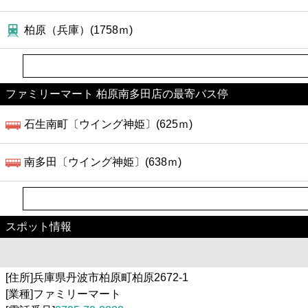
柏原（兵庫）(1758ｍ)
ファミリーマート 柏原南多田店の最寄バス停
石生南町〔ウイング神姫〕(625ｍ)
南多田〔ウイング神姫〕(638ｍ)
スポット情報
[住所]兵庫県丹波市柏原町柏原2672-1
[業種]ファミリーマート