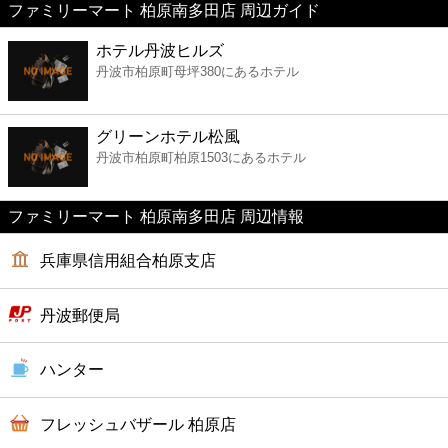
ファミリーマート 柏原南多田店 周辺ガイド
美容
ホテル丹波ヒルズ
丹波市柏原町母坪380にあるホテル
コンビニ
薬局
グリーンホテル松風
丹波市柏原町柏原1503にあるホテル
スーパー
ファミリーマート 柏原南多田店 周辺情報
エンタメ
兵庫県信用組合柏原支店
レジャー
丹波郵便局
書店
ハンター
ファミレス
フレッシュバザール 柏原店