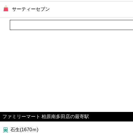
ファーストフード
サーティーセブン
カフェ
ショッピング
銀行
公共
病院
ホテル
ファミリーマート 柏原南多田店の最寄駅
石生(1670ｍ)