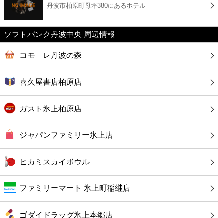
丹波市柏原町母坪380にあるホテル
コンビニ
薬局
ソフトバンク丹波中央 周辺情報
コモーレ丹波の森
スーパー
喜久屋書店柏原店
エンタメ
ガスト氷上柏原店
レジャー
ジャパンファミリー氷上店
書店
ヒカミスカイボウル
ファミレス
ファミリーマート 氷上町稲継店
ファーストフード
ゴダイドラッグ氷上本郷店