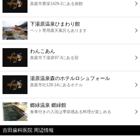
真庭市豊栄1429-2にある旅館
コンビニ
薬局
下湯原温泉ひまわり館
ペット専用露天風呂もあります
スーパー
わんこあん
エンタメ
真庭市下湯原97-3にある宿
レジャー
湯原温泉森のホテルロシュフォール
真庭市社128-14にあるホテル
書店
郷緑温泉 郷緑館
ファミレス
食事付きの入浴は季節感ある料理が楽しめる
ファーストフード
吉田歯科医院 周辺情報