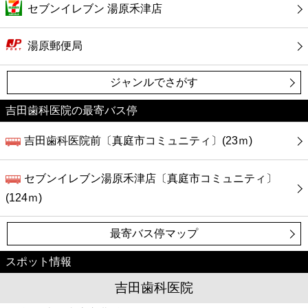
カフェ
セブンイレブン 湯原禾津店
ショッピング
湯原郵便局
銀行
ジャンルでさがす
吉田歯科医院の最寄バス停
公共
吉田歯科医院前〔真庭市コミュニティ〕(23ｍ)
病院
セブンイレブン湯原禾津店〔真庭市コミュニティ〕
ホテル
(124ｍ)
最寄バス停マップ
スポット情報
吉田歯科医院