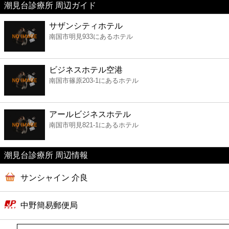
潮見台診療所 周辺ガイド
美容
サザンシティホテル
南国市明見933にあるホテル
コンビニ
薬局
ビジネスホテル空港
南国市篠原203-1にあるホテル
スーパー
アールビジネスホテル
エンタメ
南国市明見821-1にあるホテル
レジャー
潮見台診療所 周辺情報
サンシャイン 介良
書店
中野簡易郵便局
ファミレス