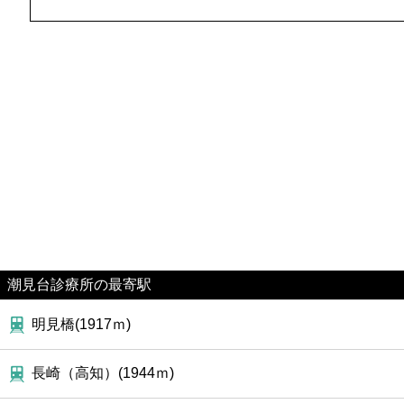
ファーストフード
カフェ
ショッピング
銀行
公共
病院
潮見台診療所の最寄駅
ホテル
明見橋(1917ｍ)
長崎（高知）(1944ｍ)