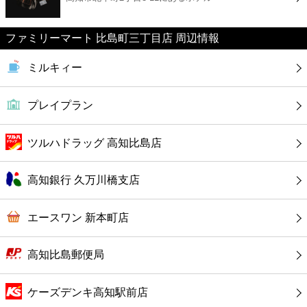
カフェ
ファミリーマート 比島町三丁目店 周辺情報
ショッピング
ミルキィー
銀行
プレイプラン
公共
ツルハドラッグ 高知比島店
病院
高知銀行 久万川橋支店
ホテル
エースワン 新本町店
高知比島郵便局
ケーズデンキ高知駅前店