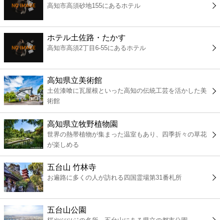
高知市高須砂地155にあるホテル
コンビニ
薬局
ホテル土佐路・たかす
高知市高須2丁目6-55にあるホテル
スーパー
高知県立美術館
エンタメ
土佐漆喰に瓦屋根といった高知の伝統工芸を活かした美
術館
レジャー
高知県立牧野植物園
世界の熱帯植物が集まった温室もあり、四季折々の草花
書店
が楽しめる
五台山 竹林寺
ファミレス
お遍路に多くの人が訪れる四国霊場第31番札所
ファーストフード
五台山公園