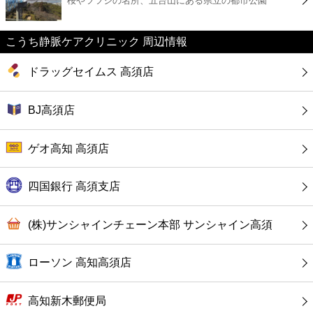
桜やツツジの名所、五台山にある県立の都市公園
カフェ
ショッピング
こうち静脈ケアクリニック 周辺情報
ドラッグセイムス 高須店
銀行
BJ高須店
公共
ゲオ高知 高須店
病院
四国銀行 高須支店
ホテル
(株)サンシャインチェーン本部 サンシャイン高須
ローソン 高知高須店
高知新木郵便局