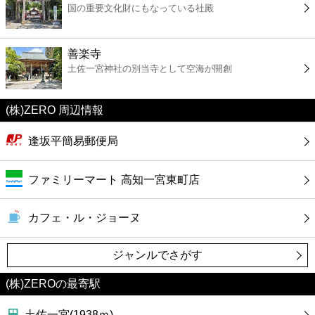
国の重要文化財にもなっている社殿
コンビニ
薬局
善楽寺
土佐一宮神社の別当寺として空海が開創
スーパー
(株)ZERO 周辺情報
エンタメ
逢坂平簡易郵便局
レジャー
ファミリーマート 高知一宮東町店
書店
カフェ・ル・ジョーヌ
ファミレス
ジャンルでさがす
ファーストフード
(株)ZEROの最寄駅
土佐一宮(1938ｍ)