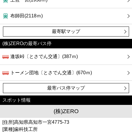
カフェ
布師田(2118ｍ)
ショッピング
最寄駅マップ
銀行
(株)ZEROの最寄バス停
公共
逢坂峠〔とさでん交通〕(387ｍ)
病院
トーメン団地〔とさでん交通〕(670ｍ)
ホテル
最寄バス停マップ
スポット情報
(株)ZERO
[住所]高知県高知市一宮4775-73
[業種]歯科技工所