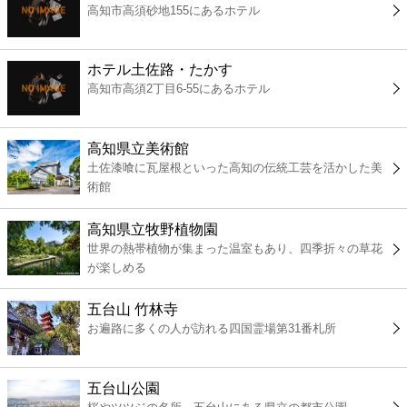
高知市高須砂地155にあるホテル
コンビニ
薬局
ホテル土佐路・たかす
高知市高須2丁目6-55にあるホテル
スーパー
高知県立美術館
エンタメ
土佐漆喰に瓦屋根といった高知の伝統工芸を活かした美
術館
レジャー
高知県立牧野植物園
世界の熱帯植物が集まった温室もあり、四季折々の草花
書店
が楽しめる
五台山 竹林寺
ファミレス
お遍路に多くの人が訪れる四国霊場第31番札所
ファーストフード
五台山公園