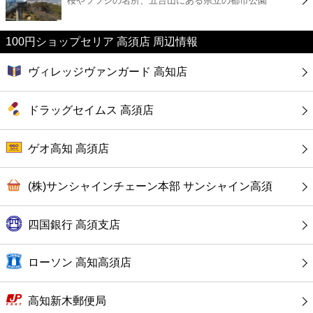
桜やツツジの名所、五台山にある県立の都市公園
カフェ
ショッピング
100円ショップセリア 高須店 周辺情報
ヴィレッジヴァンガード 高知店
銀行
ドラッグセイムス 高須店
公共
ゲオ高知 高須店
病院
(株)サンシャインチェーン本部 サンシャイン高須
ホテル
四国銀行 高須支店
ローソン 高知高須店
高知新木郵便局