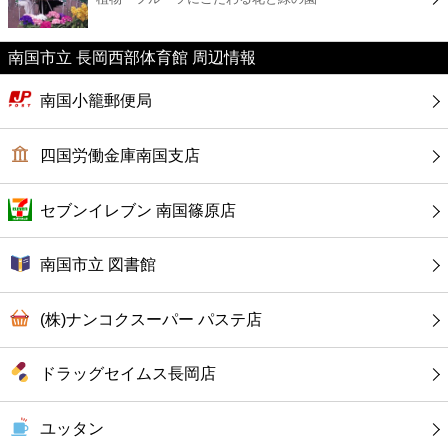
カフェ
南国市立 長岡西部体育館 周辺情報
ショッピング
南国小籠郵便局
銀行
四国労働金庫南国支店
公共
セブンイレブン 南国篠原店
病院
南国市立 図書館
ホテル
(株)ナンコクスーパー パステ店
ドラッグセイムス長岡店
ユッタン