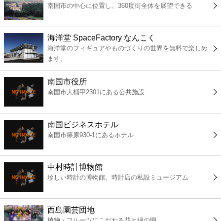
南国市の中心に位置し、360度街全体を展望できる
コンビニ
薬局
海洋堂 SpaceFactory なんこく
海洋堂のフィギュアやものづくりの世界を無料で楽しめ
ます。
スーパー
南国市役所
エンタメ
南国市大桶甲2301にある公共施設
レジャー
南国ビジネスホテル
南国市篠原930-1にあるホテル
書店
中村時計博物館
ファミレス
珍しい時計の博物館。時計店の私設ミュージアム
ファーストフード
西島園芸団地
植物・フルーツにこだわる花と緑の園