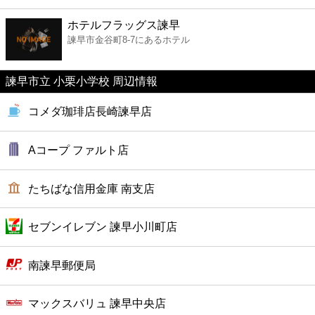
ファーストフード
ホテルフラッグス諫早
諫早市金谷町8-7にあるホテル
カフェ
諫早市立 小栗小学校 周辺情報
ショッピング
コメダ珈琲店長崎諫早店
銀行
Aコープ ファルト店
公共
たちばな信用金庫 南支店
病院
セブンイレブン 諫早小川町店
ホテル
南諫早郵便局
マックスバリュ 諫早中央店