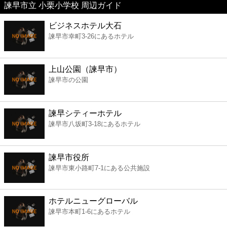
諫早市立 小栗小学校 周辺ガイド
美容
ビジネスホテル大石
諫早市幸町3-26にあるホテル
コンビニ
薬局
上山公園（諫早市）
諫早市の公園
スーパー
諫早シティーホテル
エンタメ
諫早市八坂町3-18にあるホテル
レジャー
諫早市役所
諫早市東小路町7-1にある公共施設
書店
ホテルニューグローバル
ファミレス
諫早市本町1-6にあるホテル