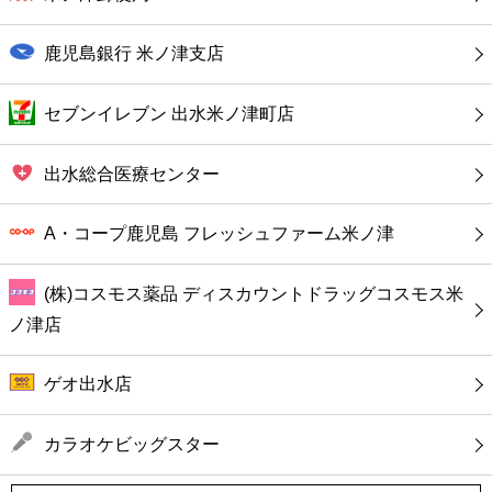
コンビニ
鹿児島銀行 米ノ津支店
薬局
セブンイレブン 出水米ノ津町店
スーパー
出水総合医療センター
エンタメ
A・コープ鹿児島 フレッシュファーム米ノ津
レジャー
(株)コスモス薬品 ディスカウントドラッグコスモス米
書店
ノ津店
ファミレス
ゲオ出水店
ファーストフード
カラオケビッグスター