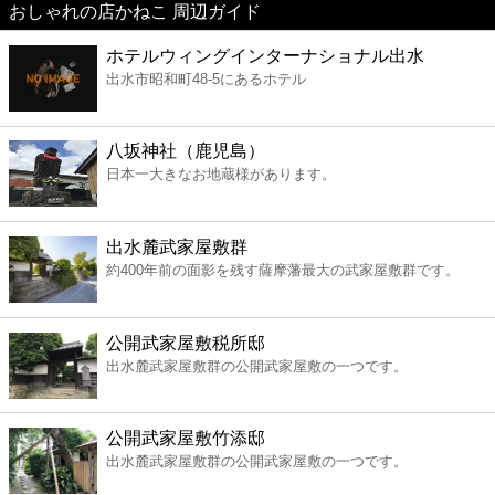
おしゃれの店かねこ 周辺ガイド
美容
ホテルウィングインターナショナル出水
出水市昭和町48-5にあるホテル
コンビニ
薬局
八坂神社（鹿児島）
日本一大きなお地蔵様があります。
スーパー
出水麓武家屋敷群
エンタメ
約400年前の面影を残す薩摩藩最大の武家屋敷群です。
レジャー
公開武家屋敷税所邸
出水麓武家屋敷群の公開武家屋敷の一つです。
書店
公開武家屋敷竹添邸
ファミレス
出水麓武家屋敷群の公開武家屋敷の一つです。