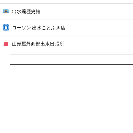
出水麓歴史館
ローソン 出水ことぶき店
山形屋外商部出水出張所