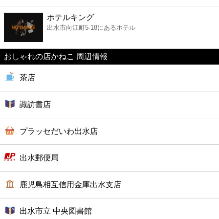
ファーストフード
ホテルキング
出水市向江町5-18にあるホテル
カフェ
おしゃれの店かねこ 周辺情報
ショッピング
茶店
銀行
諏訪書店
公共
プラッセだいわ出水店
病院
出水郵便局
ホテル
鹿児島相互信用金庫出水支店
出水市立 中央図書館