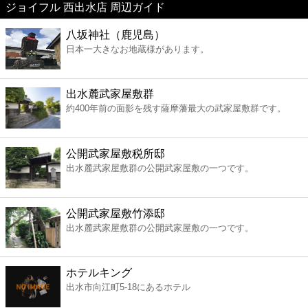
ジョイフル 西出水店 周辺ガイド
美容
八坂神社（鹿児島）
日本一大きなお地蔵様があります。
コンビニ
薬局
出水麓武家屋敷群
約400年前の面影を残す薩摩藩最大の武家屋敷群です。
スーパー
公開武家屋敷税所邸
エンタメ
出水麓武家屋敷群の公開武家屋敷の一つです。
レジャー
公開武家屋敷竹添邸
出水麓武家屋敷群の公開武家屋敷の一つです。
書店
ホテルキング
ファミレス
出水市向江町5-18にあるホテル