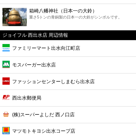
ファーストフード
箱崎八幡神社（日本一の大鈴）
重さ5トンの青銅製の日本一の大鈴がシンボルです。
カフェ
ジョイフル 西出水店 周辺情報
ショッピング
ファミリーマート出水向江町店
銀行
モスバーガー出水店
公共
ファッションセンターしまむら出水店
病院
西出水郵便局
ホテル
(株)スーパーよしだ 西ノ口店
マツモトキヨシ出水コープ店