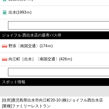
出水(1993ｍ)
ジョイフル 西出水店の最寄バス停
野添〔南国交通〕(174ｍ)
向江町［出水］〔南国交通〕(426ｍ)
スポット情報
[住所]鹿児島県出水市向江町20-10 (株)ジョイフル西出水店
[業種]ファミリーレストラン