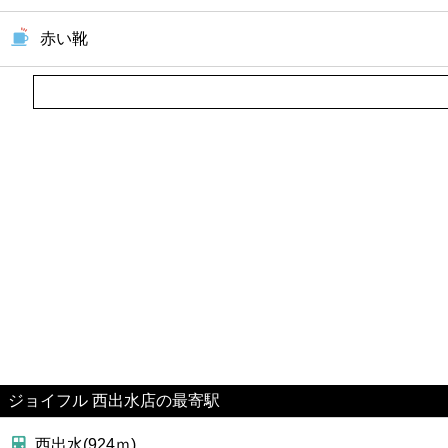
赤い靴
ジョイフル 西出水店の最寄駅
西出水(924ｍ)