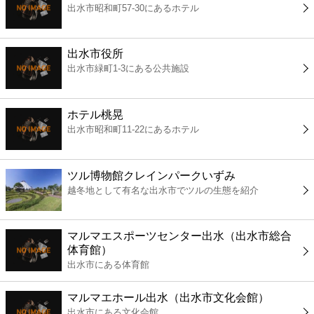
出水市昭和町57-30にあるホテル
コンビニ
薬局
出水市役所
出水市緑町1-3にある公共施設
スーパー
ホテル桃晃
エンタメ
出水市昭和町11-22にあるホテル
レジャー
ツル博物館クレインパークいずみ
越冬地として有名な出水市でツルの生態を紹介
書店
マルマエスポーツセンター出水（出水市総合
ファミレス
体育館）
出水市にある体育館
ファーストフード
マルマエホール出水（出水市文化会館）
出水市にある文化会館