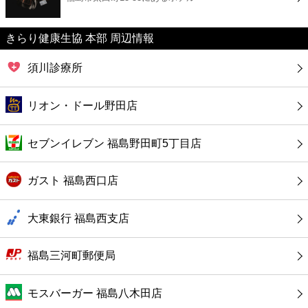
カフェ
きらり健康生協 本部 周辺情報
ショッピング
須川診療所
銀行
リオン・ドール野田店
公共
セブンイレブン 福島野田町5丁目店
病院
ガスト 福島西口店
ホテル
大東銀行 福島西支店
福島三河町郵便局
モスバーガー 福島八木田店