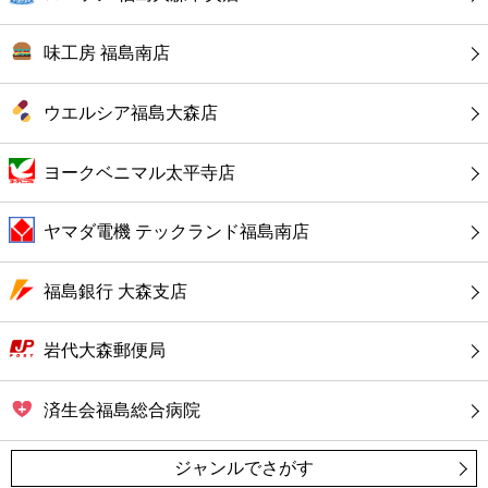
コンビニ
味工房 福島南店
薬局
ウエルシア福島大森店
スーパー
ヨークベニマル太平寺店
エンタメ
ヤマダ電機 テックランド福島南店
レジャー
福島銀行 大森支店
書店
岩代大森郵便局
ファミレス
済生会福島総合病院
ファーストフード
ジャンルでさがす