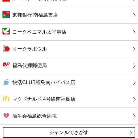
コンビニ
東邦銀行 南福島支店
薬局
ヨークベニマル太平寺店
スーパー
オークラボウル
エンタメ
福島伏拝郵便局
レジャー
快活CLUB福島南バイパス店
書店
マクドナルド 4号線南福島店
ファミレス
済生会福島総合病院
ファーストフード
ジャンルでさがす