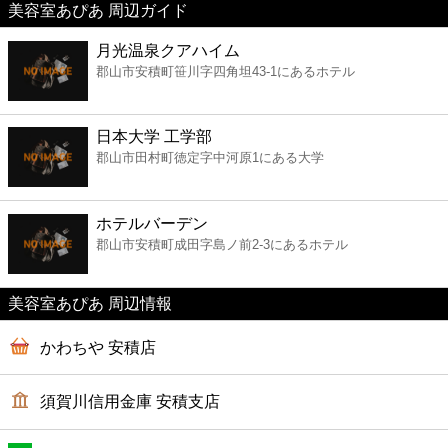
美容室あぴあ 周辺ガイド
美容
月光温泉クアハイム
郡山市安積町笹川字四角坦43-1にあるホテル
コンビニ
薬局
日本大学 工学部
郡山市田村町徳定字中河原1にある大学
スーパー
ホテルバーデン
エンタメ
郡山市安積町成田字島ノ前2-3にあるホテル
レジャー
美容室あぴあ 周辺情報
かわちや 安積店
書店
須賀川信用金庫 安積支店
ファミレス