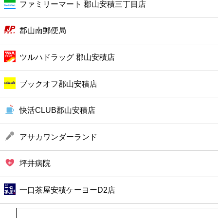
ファミリーマート 郡山安積三丁目店
ファーストフード
郡山南郵便局
カフェ
ツルハドラッグ 郡山安積店
ショッピング
ブックオフ郡山安積店
銀行
快活CLUB郡山安積店
公共
アサカワンダーランド
病院
坪井病院
ホテル
一口茶屋安積ケーヨーD2店