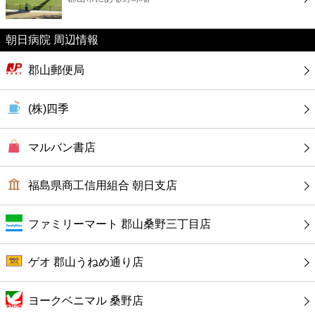
カフェ
朝日病院 周辺情報
ショッピング
郡山郵便局
銀行
(株)四季
公共
マルバン書店
病院
福島県商工信用組合 朝日支店
ホテル
ファミリーマート 郡山桑野三丁目店
ゲオ 郡山うねめ通り店
ヨークベニマル 桑野店