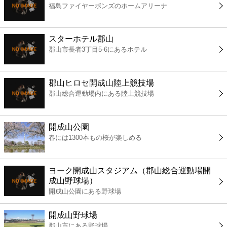
福島ファイヤーボンズのホームアリーナ
コンビニ
薬局
スターホテル郡山
郡山市長者3丁目5-6にあるホテル
スーパー
郡山ヒロセ開成山陸上競技場
エンタメ
郡山総合運動場内にある陸上競技場
レジャー
開成山公園
春には1300本もの桜が楽しめる
書店
ヨーク開成山スタジアム（郡山総合運動場開
ファミレス
成山野球場）
開成山公園にある野球場
ファーストフード
開成山野球場
郡山市にある野球場