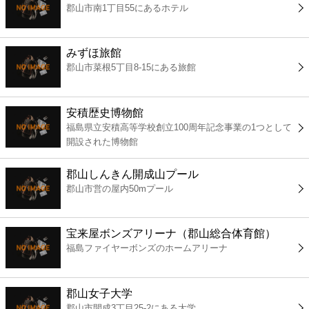
郡山市南1丁目55にあるホテル
コンビニ
薬局
みずほ旅館
郡山市菜根5丁目8-15にある旅館
スーパー
安積歴史博物館
エンタメ
福島県立安積高等学校創立100周年記念事業の1つとして
開設された博物館
レジャー
郡山しんきん開成山プール
郡山市営の屋内50mプール
書店
宝来屋ボンズアリーナ（郡山総合体育館）
ファミレス
福島ファイヤーボンズのホームアリーナ
ファーストフード
郡山女子大学
郡山市開成3丁目25-2にある大学