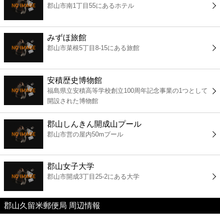
郡山市南1丁目55にあるホテル
コンビニ
薬局
みずほ旅館
郡山市菜根5丁目8-15にある旅館
スーパー
安積歴史博物館
エンタメ
福島県立安積高等学校創立100周年記念事業の1つとして
開設された博物館
レジャー
郡山しんきん開成山プール
郡山市営の屋内50mプール
書店
郡山女子大学
ファミレス
郡山市開成3丁目25-2にある大学
ファーストフード
郡山久留米郵便局 周辺情報