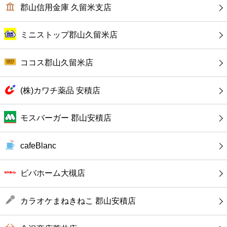
カフェ
郡山信用金庫 久留米支店
ショッピング
ミニストップ郡山久留米店
銀行
ココス郡山久留米店
公共
(株)カワチ薬品 安積店
病院
モスバーガー 郡山安積店
ホテル
cafeBlanc
ビバホーム大槻店
カラオケまねきねこ 郡山安積店