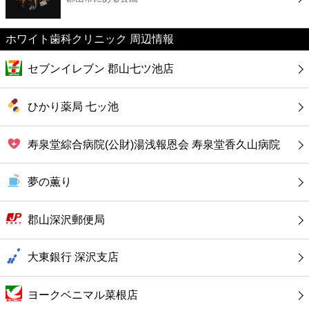
カフェ
ホワイト歯科クリニック 周辺情報
ショッピング
セブンイレブン 郡山七ツ池店
銀行
ひかり薬局 七ッ池
公共
寿泉堂綜合病院(公財)湯浅報恩会 寿泉堂香久山病院
病院
夢の薫り
ホテル
郡山深沢郵便局
大東銀行 深沢支店
ヨークベニマル菜根店