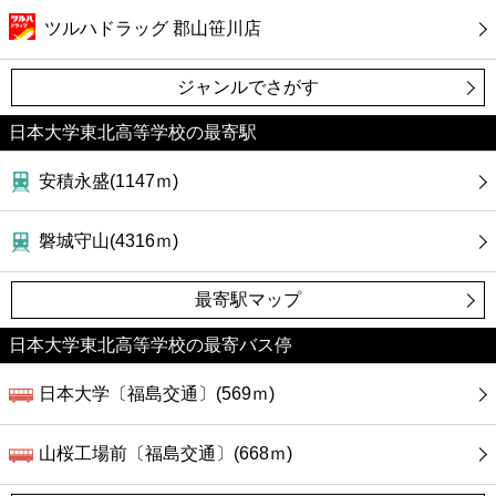
カフェ
ツルハドラッグ 郡山笹川店
ショッピング
ジャンルでさがす
銀行
日本大学東北高等学校の最寄駅
安積永盛(1147ｍ)
公共
磐城守山(4316ｍ)
病院
最寄駅マップ
ホテル
日本大学東北高等学校の最寄バス停
日本大学〔福島交通〕(569ｍ)
山桜工場前〔福島交通〕(668ｍ)