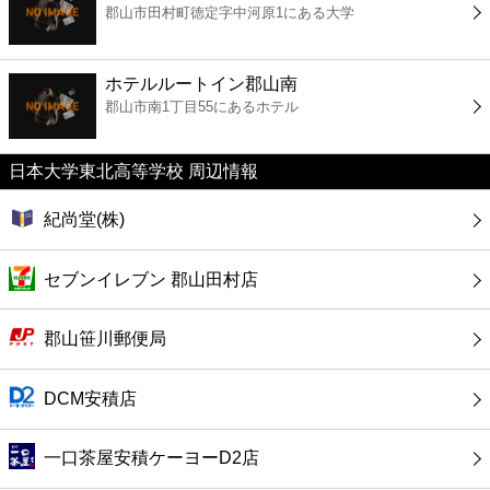
郡山市田村町徳定字中河原1にある大学
コンビニ
薬局
ホテルルートイン郡山南
郡山市南1丁目55にあるホテル
スーパー
日本大学東北高等学校 周辺情報
エンタメ
紀尚堂(株)
レジャー
セブンイレブン 郡山田村店
書店
郡山笹川郵便局
ファミレス
DCM安積店
ファーストフード
一口茶屋安積ケーヨーD2店