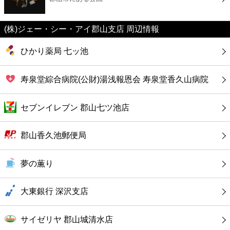
カフェ
(株)ジェー・シー・アイ郡山支店 周辺情報
ショッピング
ひかり薬局 七ッ池
銀行
寿泉堂綜合病院(公財)湯浅報恩会 寿泉堂香久山病院
公共
セブンイレブン 郡山七ツ池店
病院
郡山香久池郵便局
ホテル
夢の薫り
大東銀行 深沢支店
サイゼリヤ 郡山城清水店