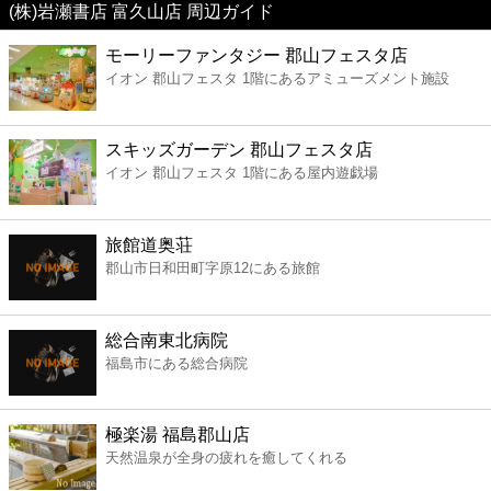
(株)岩瀬書店 富久山店 周辺ガイド
美容
モーリーファンタジー 郡山フェスタ店
イオン 郡山フェスタ 1階にあるアミューズメント施設
コンビニ
薬局
スキッズガーデン 郡山フェスタ店
イオン 郡山フェスタ 1階にある屋内遊戯場
スーパー
旅館道奥荘
エンタメ
郡山市日和田町字原12にある旅館
レジャー
総合南東北病院
福島市にある総合病院
書店
極楽湯 福島郡山店
ファミレス
天然温泉が全身の疲れを癒してくれる