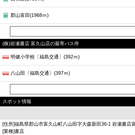
郡山富田(1968ｍ)
(株)岩瀬書店 富久山店の最寄バス停
明健小学校〔福島交通〕(392ｍ)
八山田〔福島交通〕(397ｍ)
スポット情報
[住所]福島県郡山市富久山町八山田字大森新田36-1 岩瀬書店
[業種]書店