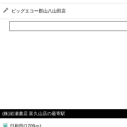
ビッグエコー郡山八山田店
(株)岩瀬書店 富久山店の最寄駅
日和田(1709ｍ)