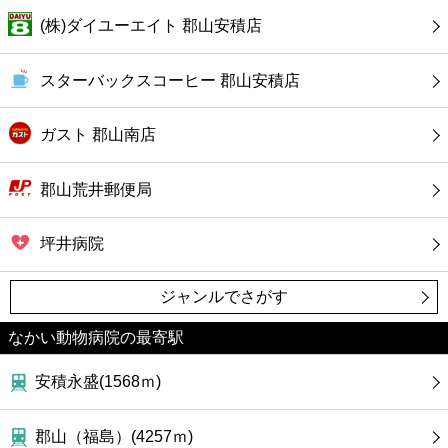
カフェ
(株)ダイユーエイト 郡山安積店
ショッピング
スターバックスコーヒー 郡山安積店
銀行
ガスト 郡山南店
公共
郡山荒井郵便局
病院
坪井病院
ホテル
ジャンルでさがす
なかい動物病院の最寄駅
安積永盛(1568ｍ)
郡山（福島）(4257ｍ)