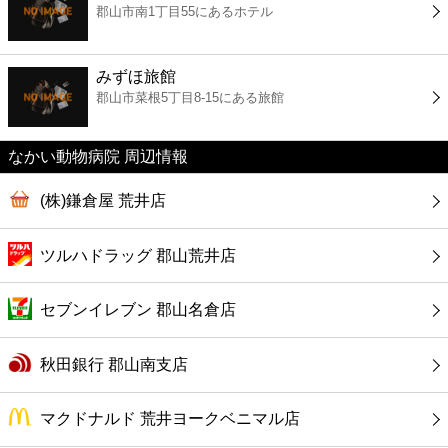
郡山市南1丁目55にあるホテル
コンビニ
薬局
みずほ旅館
郡山市菜根5丁目8-15にある旅館
スーパー
なかい動物病院 周辺情報
エンタメ
(株)鎌倉屋 荒井店
レジャー
ツルハドラッグ 郡山荒井店
書店
セブンイレブン 郡山名倉店
ファミレス
秋田銀行 郡山南支店
ファーストフード
マクドナルド 荒井ヨークベニマル店