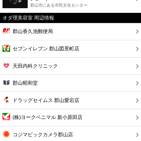
カフェ
郡山市にある市民文化センター
オダ理美容室 周辺情報
ショッピング
郡山香久池郵便局
銀行
セブンイレブン 郡山図景町店
公共
天田内科クリニック
病院
郡山昭和堂
ホテル
ドラッグセイムス 郡山愛宕店
(株)ヨークベニマル 新小原田店
コジマビックカメラ郡山店