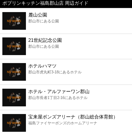
ポプリンキッチン福島郡山店 周辺ガイド
美容
麓山公園
郡山市にある公園
コンビニ
薬局
21世紀記念公園
郡山市にある公園
スーパー
ホテルハマツ
エンタメ
郡山市虎丸町3-18にあるホテル
レジャー
ホテル・アルファーワン郡山
郡山市長者1丁目2-16にあるホテル
書店
宝来屋ボンズアリーナ（郡山総合体育館）
ファミレス
福島ファイヤーボンズのホームアリーナ