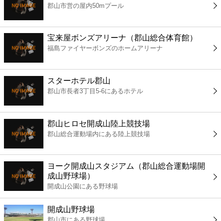
郡山市営の屋内50mプール
コンビニ
薬局
宝来屋ボンズアリーナ（郡山総合体育館）
福島ファイヤーボンズのホームアリーナ
スーパー
スターホテル郡山
エンタメ
郡山市長者3丁目5-6にあるホテル
レジャー
郡山ヒロセ開成山陸上競技場
郡山総合運動場内にある陸上競技場
書店
ヨーク開成山スタジアム（郡山総合運動場開
ファミレス
成山野球場）
開成山公園にある野球場
ファーストフード
開成山野球場
郡山市にある野球場