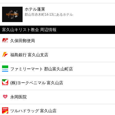
ファーストフード
ホテル蓬莱
郡山市赤木町14-13にあるホテル
カフェ
富久山キリスト教会 周辺情報
ショッピング
久保田郵便局
銀行
福島銀行 富久山支店
公共
ファミリーマート 郡山富久山町店
病院
(株)ヨークベニマル 富久山店
ホテル
永岡医院
ツルハドラッグ 富久山店