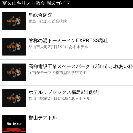
富久山キリスト教会 周辺ガイド
美容
星総合病院
福島市にある総合病院
コンビニ
薬局
磐梯の湯ドーミーインEXPRESS郡山
郡山市大町2丁目18-1にあるホテル
スーパー
高柳電設工業スペースパーク（郡山市ふれあい科
エンタメ
宇宙がテーマの都市型科学館です
レジャー
ホテルリブマックス福島郡山駅前
郡山市駅前2丁目14-10にあるホテル
書店
郡山テアトル
ファミレス