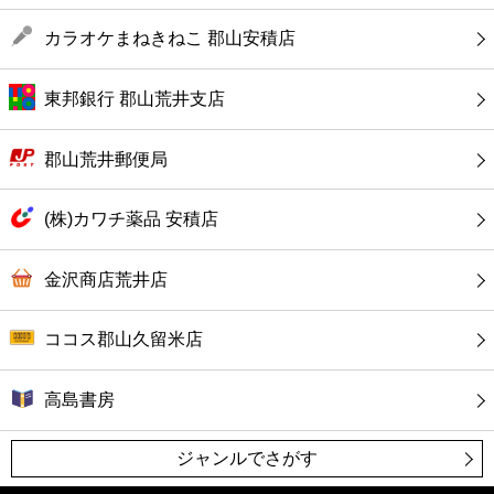
カフェ
カラオケまねきねこ 郡山安積店
ショッピング
東邦銀行 郡山荒井支店
銀行
郡山荒井郵便局
公共
(株)カワチ薬品 安積店
病院
金沢商店荒井店
ホテル
ココス郡山久留米店
高島書房
ジャンルでさがす