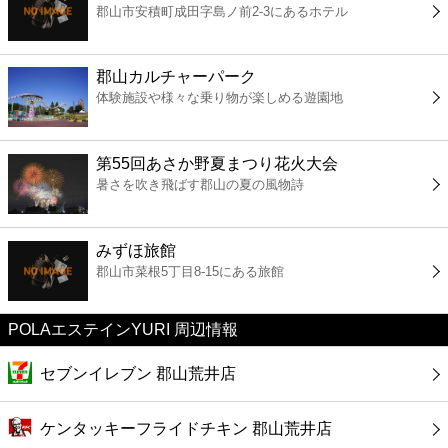
郡山市安積町成田字島ノ前2-3にあるホテル
コンビニ
薬局
郡山カルチャーパーク
体験施設や様々な乗り物が楽しめる遊園地
スーパー
第55回あさか野夏まつり花火大会
エンタメ
暑さを吹き飛ばす郡山の夏の風物詩
レジャー
みずほ旅館
郡山市菜根5丁目8-15にある旅館
書店
POLAエステインYURI 周辺情報
ファミレス
セブンイレブン 郡山荒井店
ファーストフード
ケンタッキーフライドチキン 郡山荒井店