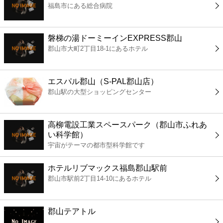
福島市にある総合病院
コンビニ
薬局
磐梯の湯ドーミーインEXPRESS郡山
郡山市大町2丁目18-1にあるホテル
スーパー
エスパル郡山（S-PAL郡山店）
エンタメ
郡山駅の大型ショッピングセンター
レジャー
高柳電設工業スペースパーク（郡山市ふれあ
い科学館）
書店
宇宙がテーマの都市型科学館です
ホテルリブマックス福島郡山駅前
ファミレス
郡山市駅前2丁目14-10にあるホテル
ファーストフード
郡山テアトル