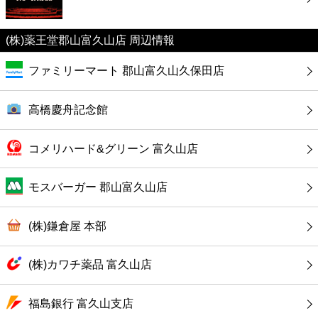
カフェ
(株)薬王堂郡山富久山店 周辺情報
ショッピング
ファミリーマート 郡山富久山久保田店
銀行
高橋慶舟記念館
公共
コメリハード&グリーン 富久山店
病院
モスバーガー 郡山富久山店
ホテル
(株)鎌倉屋 本部
(株)カワチ薬品 富久山店
福島銀行 富久山支店