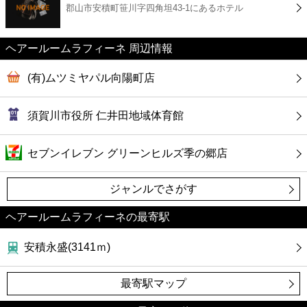
郡山市安積町笹川字四角坦43-1にあるホテル
コンビニ
薬局
ヘアールームラフィーネ 周辺情報
(有)ムツミヤパル向陽町店
スーパー
須賀川市役所 仁井田地域体育館
エンタメ
セブンイレブン グリーンヒルズ季の郷店
レジャー
ジャンルでさがす
書店
ヘアールームラフィーネの最寄駅
ファミレス
安積永盛(3141ｍ)
ファーストフード
最寄駅マップ