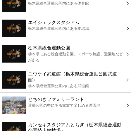
栃木県総合運動公園内にある体育館
コンビニ
薬局
エイジェックスタジアム
栃木県総合運動公園内にある本球場
スーパー
栃木県総合運動公園
エンタメ
栃木県にある総合運動公園。スポーツ施設、遊園地など
がある
レジャー
ユウケイ武道館（栃木県総合運動公園武道
館）
書店
栃木県総合運動公園内にある武道館
とちのきファミリーランド
ファミレス
運動公園の中にある家族で楽しめる遊園地
ファーストフード
カンセキスタジアムとちぎ（栃木県総合運動
公園陸上競技場）