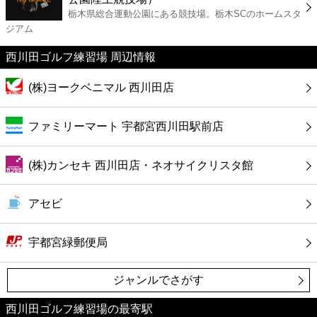
カフェ
栃木県総合運動公園にある競技場。栃木SCのホームスタ
ジアム
ショッピング
西川田ゴルフ練習場 周辺情報
銀行
(株)ヨークベニマル 西川田店
公共
ファミリーマート 宇都宮西川田駅前店
病院
(株)カンセキ 西川田店・ネオサイクリスタ館
ホテル
アセビ
宇都宮緑郵便局
ジャンルでさがす
西川田ゴルフ練習場の最寄駅