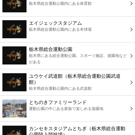
栃木県総合運動公園内にある体育館
コンビニ
薬局
エイジェックスタジアム
栃木県総合運動公園内にある本球場
スーパー
栃木県総合運動公園
エンタメ
栃木県にある総合運動公園。スポーツ施設、遊園地など
がある
レジャー
ユウケイ武道館（栃木県総合運動公園武道
館）
書店
栃木県総合運動公園内にある武道館
とちのきファミリーランド
ファミレス
運動公園の中にある家族で楽しめる遊園地
ファーストフード
カンセキスタジアムとちぎ（栃木県総合運動
公園陸上競技場）