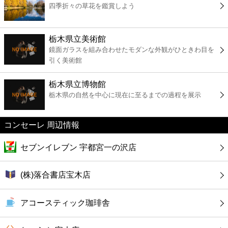
四季折々の草花を鑑賞しよう
コンビニ
薬局
栃木県立美術館
鏡面ガラスを組み合わせたモダンな外観がひときわ目を
引く美術館
スーパー
栃木県立博物館
エンタメ
栃木県の自然を中心に現在に至るまでの過程を展示
レジャー
コンセーレ 周辺情報
書店
セブンイレブン 宇都宮一の沢店
ファミレス
(株)落合書店宝木店
ファーストフード
アコースティック珈琲舎