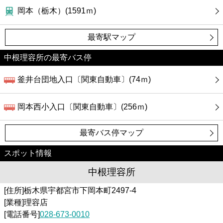
カフェ
岡本（栃木）(1591ｍ)
ショッピング
最寄駅マップ
銀行
中根理容所の最寄バス停
釜井台団地入口〔関東自動車〕(74ｍ)
公共
岡本西小入口〔関東自動車〕(256ｍ)
病院
最寄バス停マップ
ホテル
スポット情報
中根理容所
[住所]栃木県宇都宮市下岡本町2497-4
[業種]理容店
[電話番号]
028-673-0010