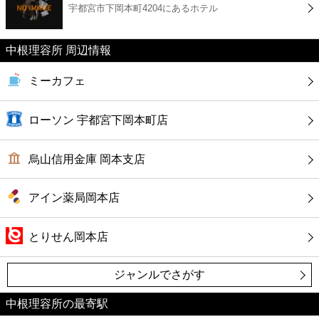
宇都宮市下岡本町4204にあるホテル
コンビニ
薬局
中根理容所 周辺情報
ミーカフェ
スーパー
ローソン 宇都宮下岡本町店
エンタメ
烏山信用金庫 岡本支店
レジャー
アイン薬局岡本店
書店
とりせん岡本店
ファミレス
ジャンルでさがす
ファーストフード
中根理容所の最寄駅