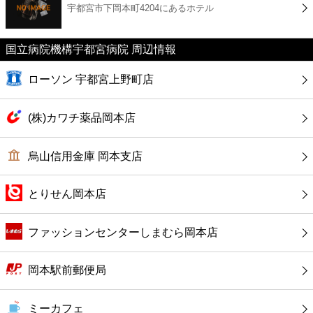
宇都宮市下岡本町4204にあるホテル
コンビニ
薬局
国立病院機構宇都宮病院 周辺情報
ローソン 宇都宮上野町店
スーパー
(株)カワチ薬品岡本店
エンタメ
烏山信用金庫 岡本支店
レジャー
とりせん岡本店
書店
ファッションセンターしまむら岡本店
ファミレス
岡本駅前郵便局
ファーストフード
ミーカフェ