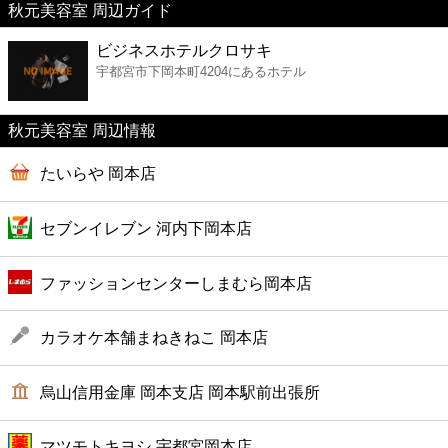
秋元美容室 周辺ガイド
美容
ビジネスホテルクロサキ
宇都宮市下岡本町4204にあるホテル
コンビニ
薬局
秋元美容室 周辺情報
たいらや 岡本店
スーパー
セブンイレブン 河内下岡本店
エンタメ
ファッションセンターしまむら岡本店
レジャー
カラオケ本舗まねきねこ 岡本店
書店
烏山信用金庫 岡本支店 岡本駅前出張所
ファミレス
マツモトキヨシ 宇都宮岡本店