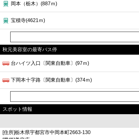
岡本（栃木）(887ｍ)
宝積寺(4621ｍ)
秋元美容室の最寄バス停
台ハイツ入口〔関東自動車〕(97ｍ)
下岡本十字路〔関東自動車〕(374ｍ)
スポット情報
[住所]栃木県宇都宮市中岡本町2663-130