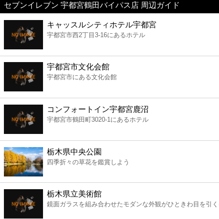
セブンイレブン 宇都宮鶴田バイパス店 周辺ガイド
美容
キャッスルシティホテル宇都宮
宇都宮市西2丁目3-16にあるホテル
コンビニ
薬局
宇都宮市文化会館
宇都宮市にある文化会館
スーパー
コンフォートイン宇都宮鹿沼
エンタメ
宇都宮市鶴田町3020-1にあるホテル
レジャー
栃木県中央公園
四季折々の草花を鑑賞しよう
書店
栃木県立美術館
ファミレス
鏡面ガラスを組み合わせたモダンな外観がひときわ目を引く