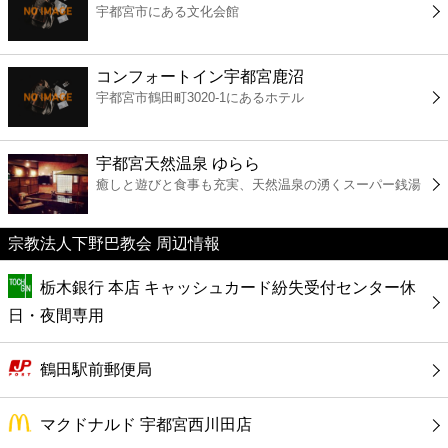
宇都宮市にある文化会館
コンビニ
薬局
コンフォートイン宇都宮鹿沼
宇都宮市鶴田町3020-1にあるホテル
スーパー
宇都宮天然温泉 ゆらら
エンタメ
癒しと遊びと食事も充実、天然温泉の湧くスーパー銭湯
レジャー
宗教法人下野巴教会 周辺情報
栃木銀行 本店 キャッシュカード紛失受付センター休
書店
日・夜間専用
ファミレス
鶴田駅前郵便局
ファーストフード
マクドナルド 宇都宮西川田店