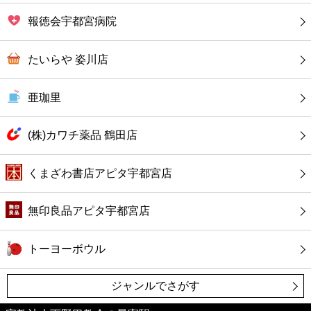
カフェ
報徳会宇都宮病院
ショッピング
たいらや 姿川店
銀行
亜珈里
公共
(株)カワチ薬品 鶴田店
病院
くまざわ書店アピタ宇都宮店
ホテル
無印良品アピタ宇都宮店
トーヨーボウル
ジャンルでさがす