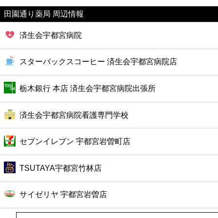
ファーストフード
田園通り薬局 周辺情報
カフェ
済生会宇都宮病院
ショッピング
スターバックスコーヒー 済生会宇都宮病院店
銀行
栃木銀行 本店 済生会宇都宮病院出張所
公共
済生会宇都宮病院看護専門学校
病院
セブンイレブン 宇都宮岩曽町店
ホテル
TSUTAYA宇都宮竹林店
サイゼリヤ 宇都宮岩曽店