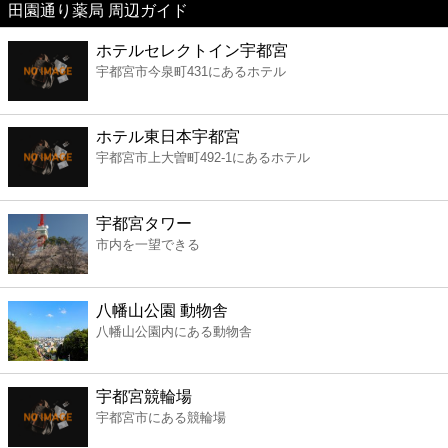
田園通り薬局 周辺ガイド
美容
ホテルセレクトイン宇都宮
宇都宮市今泉町431にあるホテル
コンビニ
薬局
ホテル東日本宇都宮
宇都宮市上大曽町492-1にあるホテル
スーパー
宇都宮タワー
エンタメ
市内を一望できる
レジャー
八幡山公園 動物舎
八幡山公園内にある動物舎
書店
宇都宮競輪場
ファミレス
宇都宮市にある競輪場