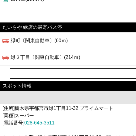
たいらや 緑店の最寄バス停
緑町〔関東自動車〕(60ｍ)
緑２丁目〔関東自動車〕(214ｍ)
スポット情報
[住所]栃木県宇都宮市緑1丁目11-32 プライムマート
[業種]スーパー
[電話番号]
028-645-3511