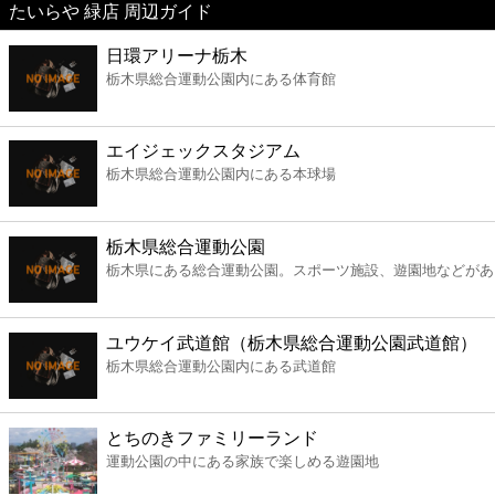
たいらや 緑店 周辺ガイド
美容
日環アリーナ栃木
栃木県総合運動公園内にある体育館
コンビニ
薬局
エイジェックスタジアム
栃木県総合運動公園内にある本球場
スーパー
栃木県総合運動公園
エンタメ
栃木県にある総合運動公園。スポーツ施設、遊園地などがあ
レジャー
ユウケイ武道館（栃木県総合運動公園武道館）
栃木県総合運動公園内にある武道館
書店
とちのきファミリーランド
ファミレス
運動公園の中にある家族で楽しめる遊園地