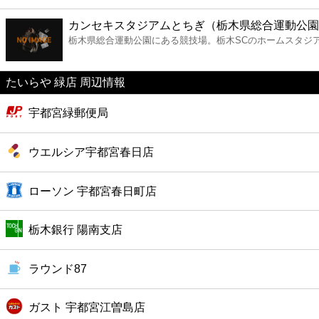
ファーストフード
カンセキスタジアムとちぎ（栃木県総合運動公園
栃木県総合運動公園にある競技場。栃木SCのホームスタジ
カフェ
たいらや 緑店 周辺情報
ショッピング
宇都宮緑郵便局
銀行
ウエルシア宇都宮春日店
公共
ローソン 宇都宮春日町店
病院
栃木銀行 陽南支店
ホテル
ラウンド87
ガスト 宇都宮江曽島店