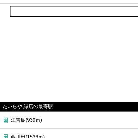
たいらや 緑店の最寄駅
江曽島(939ｍ)
西川田(1536ｍ)