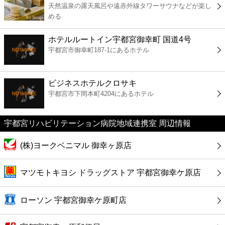
天然温泉の露天風呂や遠赤外線タワーサウナなどが楽し
コンビニ
める
薬局
ホテルルートイン宇都宮御幸町 国道4号
宇都宮市御幸町187-1にあるホテル
スーパー
ビジネスホテルクロサキ
エンタメ
宇都宮市下岡本町4204にあるホテル
レジャー
宇都宮リハビリテーション病院地域連携室 周辺情報
書店
(株)ヨークベニマル 御幸ヶ原店
ファミレス
マツモトキヨシ ドラッグストア 宇都宮御幸ケ原店
ファーストフード
ローソン 宇都宮御幸ケ原町店